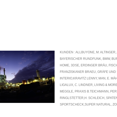
KUNDEN : ALLBUYONE, M. ALTINGER,
BAYERISCHER RUNDFUNK, BMW, BUR
HOME, 3DSE, ERDINGER BRÄU, FISCH
FRANZISKANER BRAEU, GRÄFE UND
INTERIO,KRAVITZ LENNY, MAN, E. M
LIGALUX, C. LINDNER, LIVING & MOR
MEGGLE, PRAXIS B.TEICHMANN, PE
RINGLSTETTER,H. SCHLEICH, SPATE
SPORTSCHECK,SUPER NATURAL, ZOO