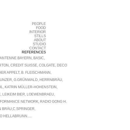
PEOPLE
FOOD
INTERIOR
STILLS
ABOUT
STUDIO
CONTACT
REFERENCES
 ANTENNE BAYERN, BASIC,
TON, CREDIT SUISSE, COLGATE, DECO
ER APPELT, B. FLEISCHMANN,
 UNZER, G.GRÜNWALD, HERRNBRÄU,
ÄHL, KATRIN MÜLLER-HOHENSTEIN,
E, LEIKEIM BIER, LOEWENBRAEU,
RFORMANCE NETWORK, RADIO GONG H.
N BRÄU,C.SPRINGER,
 HELLABRUNN.....